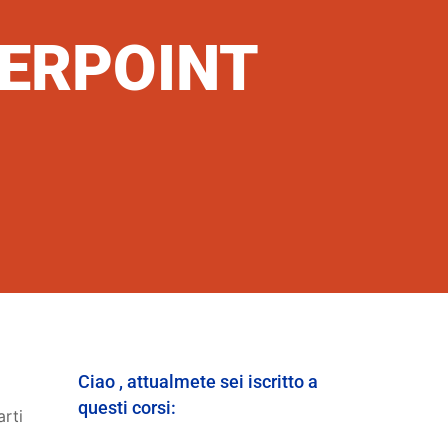
ERPOINT
Ciao , attualmete sei iscritto a
questi corsi:
arti