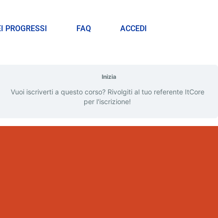
EI PROGRESSI
FAQ
ACCEDI
Inizia
Vuoi iscriverti a questo corso? Rivolgiti al tuo referente ItCore
per l'iscrizione!