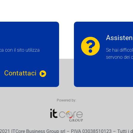
Assistenz
 con il sito utilizza
Se hai diffico
servono dei c
Contattaci
Powered by:
021 ITCore Business Group srl – P.IVA 03038510123 – Tutti i diri