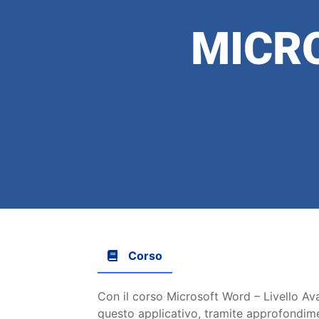
MICR
Corso
Con il corso Microsoft Word – Livello Av
questo applicativo, tramite approfondiment