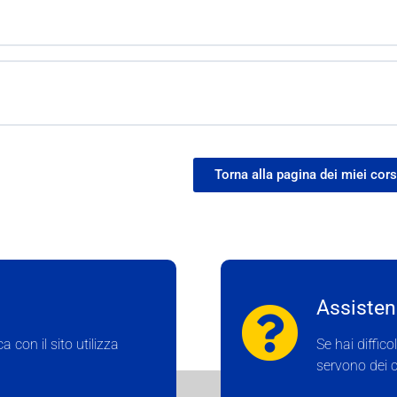
Torna alla pagina dei miei cors
Assistenz
 con il sito utilizza
Se hai diffico
servono dei c