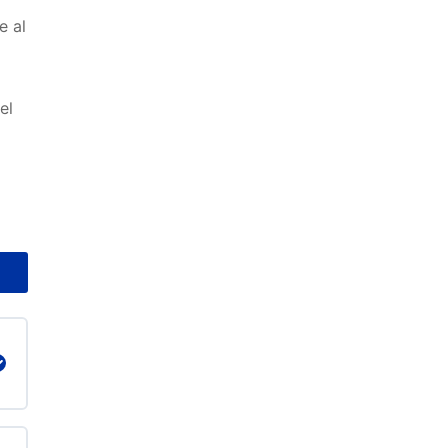
e al
el