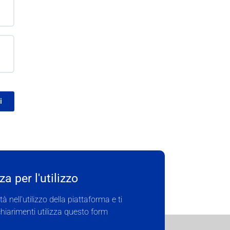
i
a per l'utilizzo
ltà nell'utilizzo della piattaforma e ti
hiarimenti utilizza questo form